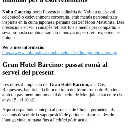
Nobu Catering
porta l’essència culinària de Nobu a qualsevol
celebració o esdeveniment corporatiu, amb menús personalitzats
inspirats en la cuina japonesa-peruana del xef Nobu Matsuhisa. Des
d’estacions en viu i canapès refinats fins a menús per compartir, la
seva proposta combina tradició i innovació per oferir experiències
úniques.
Per a més informació:
https://www.nobuhotels.com/barcelona/es/dining/nobu-catering/
Gran Hotel Barcino: passat romà al
servei del present
Les obres d’ampliació del
Gran Hotel Barcino
, a la Casa
Requesens, han tret a la llum un tram del fòrum romà de Barcino,
amb un paviment monumental de pedra de Montjuïc datat entre els
anys 15 i el 10 aC.
Aquest espai únic s’integra al projecte de l’hotel, permetent als
visitants descobrir la superposició de períodes històrics, des de
l’antiga ciutat romana fins a l’edifici gòtic actual.