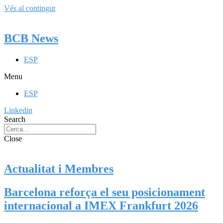
Vés al contingut
BCB News
ESP
Menu
ESP
Linkedin
Search
Close
Actualitat i Membres
Barcelona reforça el seu posicionament
internacional a IMEX Frankfurt 2026