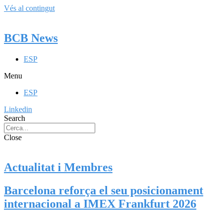
Vés al contingut
BCB News
ESP
Menu
ESP
Linkedin
Search
Close
Actualitat i Membres
Barcelona reforça el seu posicionament
internacional a IMEX Frankfurt 2026