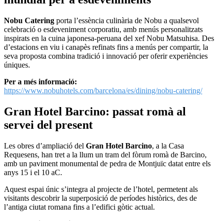
Nobu Catering
porta l’essència culinària de Nobu a qualsevol
celebració o esdeveniment corporatiu, amb menús personalitzats
inspirats en la cuina japonesa-peruana del xef Nobu Matsuhisa. Des
d’estacions en viu i canapès refinats fins a menús per compartir, la
seva proposta combina tradició i innovació per oferir experiències
úniques.
Per a més informació:
https://www.nobuhotels.com/barcelona/es/dining/nobu-catering/
Gran Hotel Barcino: passat romà al
servei del present
Les obres d’ampliació del
Gran Hotel Barcino
, a la Casa
Requesens, han tret a la llum un tram del fòrum romà de Barcino,
amb un paviment monumental de pedra de Montjuïc datat entre els
anys 15 i el 10 aC.
Aquest espai únic s’integra al projecte de l’hotel, permetent als
visitants descobrir la superposició de períodes històrics, des de
l’antiga ciutat romana fins a l’edifici gòtic actual.